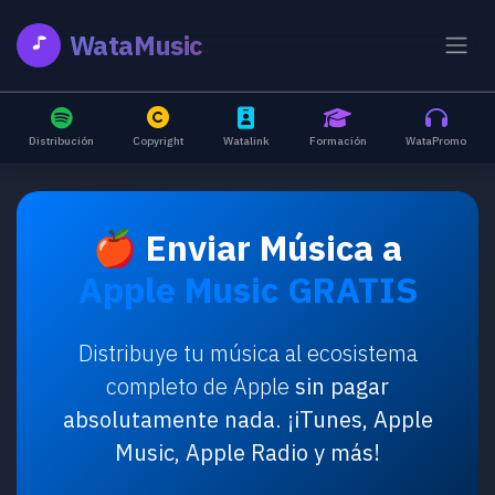
WataMusic
Distribución
Copyright
Watalink
Formación
WataPromo
🍎 Enviar Música a
Apple Music GRATIS
Distribuye tu música al ecosistema
completo de Apple
sin pagar
absolutamente nada
.
¡iTunes, Apple
Music, Apple Radio y más!