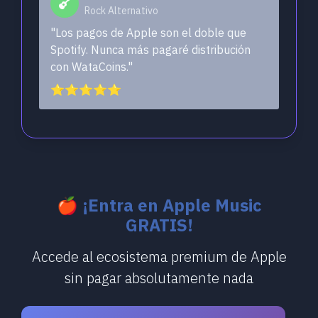
Rock Alternativo
"Los pagos de Apple son el doble que
Spotify. Nunca más pagaré distribución
con WataCoins."
⭐⭐⭐⭐⭐
🍎 ¡Entra en Apple Music
GRATIS!
Accede al ecosistema premium de Apple
sin pagar absolutamente nada