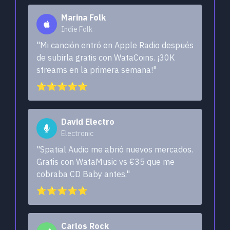
Marina Folk
Indie Folk
"Mi canción entró en Apple Radio después
de subirla gratis con WataCoins. ¡30K
streams en la primera semana!"
⭐⭐⭐⭐⭐
David Electro
Electronic
"Spatial Audio me abrió nuevos mercados.
Gratis con WataMusic vs €35 que me
cobraba CD Baby antes."
⭐⭐⭐⭐⭐
Carlos Rock